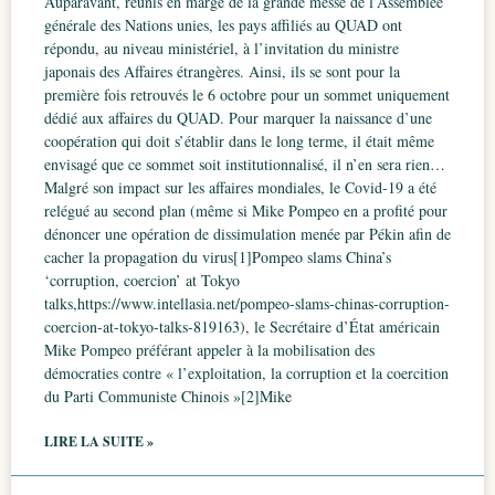
Auparavant, réunis en marge de la grande messe de l’Assemblée
générale des Nations unies, les pays affiliés au QUAD ont
répondu, au niveau ministériel, à l’invitation du ministre
japonais des Affaires étrangères. Ainsi, ils se sont pour la
première fois retrouvés le 6 octobre pour un sommet uniquement
dédié aux affaires du QUAD. Pour marquer la naissance d’une
coopération qui doit s’établir dans le long terme, il était même
envisagé que ce sommet soit institutionnalisé, il n’en sera rien…
Malgré son impact sur les affaires mondiales, le Covid-19 a été
relégué au second plan (même si Mike Pompeo en a profité pour
dénoncer une opération de dissimulation menée par Pékin afin de
cacher la propagation du virus[1]Pompeo slams China’s
‘corruption, coercion’ at Tokyo
talks,https://www.intellasia.net/pompeo-slams-chinas-corruption-
coercion-at-tokyo-talks-819163), le Secrétaire d’État américain
Mike Pompeo préférant appeler à la mobilisation des
démocraties contre « l’exploitation, la corruption et la coercition
du Parti Communiste Chinois »[2]Mike
LIRE LA SUITE »