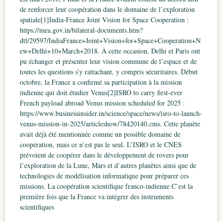
de renforcer leur coopération dans le domaine de l’exploration
spatiale[1]India-France Joint Vision for Space Cooperation :
https://mea.gov.in/bilateral-documents.htm?
dtl/29597/IndiaFrance+Joint+Vision+for+Space+Cooperation+N
ew+Delhi+10+March+2018. À cette occasion, Delhi et Paris ont
pu échanger et présenter leur vision commune de l’espace et de
toutes les questions s’y rattachant, y compris sécuritaires. Début
octobre, la France a confirmé sa participation à la mission
indienne qui doit étudier Venus[2]ISRO to carry first-ever
French payload abroad Venus mission scheduled for 2025 :
https://www.businessinsider.in/science/space/news/isro-to-launch-
venus-mission-in-2025/articleshow/78420140.cms. Cette planète
avait déjà été mentionnée comme un possible domaine de
coopération, mais ce n’est pas le seul. L’ISRO et le CNES
prévoient de coopérer dans le développement de rovers pour
l’exploration de la Lune, Mars et d’autres planètes ainsi que de
technologies de modélisation informatique pour préparer ces
missions. La coopération scientifique franco-indienne C’est la
première fois que la France va intégrer des instruments
scientifiques