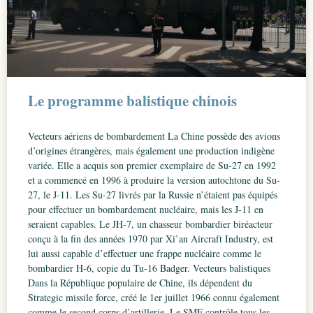
Le programme balistique chinois
Vecteurs aériens de bombardement La Chine possède des avions
d’origines étrangères, mais également une production indigène
variée. Elle a acquis son premier exemplaire de Su-27 en 1992
et a commencé en 1996 à produire la version autochtone du Su-
27, le J-11. Les Su-27 livrés par la Russie n’étaient pas équipés
pour effectuer un bombardement nucléaire, mais les J-11 en
seraient capables. Le JH-7, un chasseur bombardier biréacteur
conçu à la fin des années 1970 par Xi’an Aircraft Industry, est
lui aussi capable d’effectuer une frappe nucléaire comme le
bombardier H-6, copie du Tu-16 Badger. Vecteurs balistiques
Dans la République populaire de Chine, ils dépendent du
Strategic missile force, créé le 1er juillet 1966 connu également
comme le second corps d’artillerie. Le SMF contrôle tous les