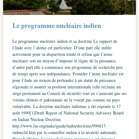
Le programme nucléaire indien
Le programme nucléaire indien et sa doctrine Le rapport de
l’Inde avec l’atome est particulier. D’une part elle milite
activement pour sa disparition totale et refuse que l’arme
nucléaire soit un moyen d’imposer le règne de la puissance,
d’autre part elle a commencé son programme de recherche peu
de temps après son indépendance. Posséder l’arme nucléaire est
pour l’Inde un moyen de prétendre à un statut de puissance
régionale et assurer sa position internationale (elle réclame un
siège permanent au Conseil de sécurité) tout en s’assurant que ses
voisins chinois et pakistanais ne la voient pas comme un pays
vulnérable. La doctrine nucléaire indienne a été exposée le 17
août 1999[1]Draft Report of National Security Advisory Board
on Indian Nuclear Doctrine,
http://www.fas.org/nuke/guide/india/doctrine/990817-
indnucld.htm par le conseiller indien à la sécurité nationale,
Brajesh Mishra. L’usage de l’arme atomique y est dénoncé