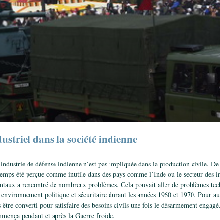
striel dans la société indienne
l’industrie de défense indienne n’est pas impliquée dans la production civile. De
gtemps été perçue comme inutile dans des pays comme l’Inde ou le secteur des in
dentaux a rencontré de nombreux problèmes. Cela pouvait aller de problèmes tech
vironnement politique et sécuritaire durant les années 1960 et 1970. Pour autan
 être converti pour satisfaire des besoins civils une fois le désarmement engag
mença pendant et après la Guerre froide.