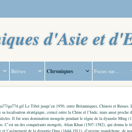
iques d'Asie et d'
Chroniques
Brèves
Focus sur...
a77/ga774.gif Le Tibet jusqu’en 1950, entre Britanniques, Chinois et Russes. L
 sa localisation stratégique, coincé entre la Chine et l’Inde, mais aussi proche d
 siècles. Il fut sous domination mongole pendant le règne de la dynastie Ming (1
rtants. C’est un des conquérants mongols, Altan Khan (1507-1582), qui donna le t
g et l’avènement de la dynastie Qing (1644-1911), d’origine mandchoue, de no