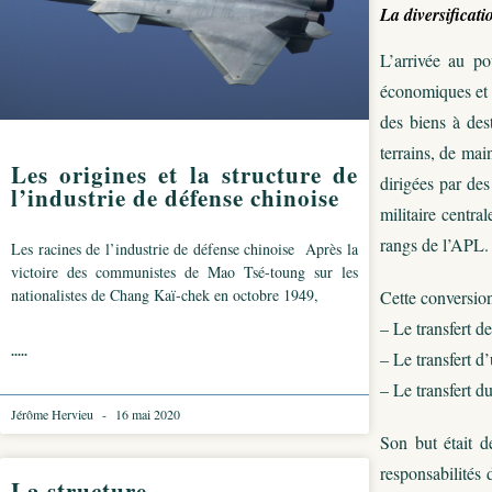
La diversificati
L’arrivée au p
économiques et d
des biens à dest
terrains, de mai
Les origines et la structure de
dirigées par des
l’industrie de défense chinoise
militaire centra
rangs de l’APL.
Les racines de l’industrie de défense chinoise Après la
victoire des communistes de Mao Tsé-toung sur les
nationalistes de Chang Kaï-chek en octobre 1949,
Cette conversion
– Le transfert d
.....
– Le transfert d
– Le transfert du
Jérôme Hervieu
16 mai 2020
Son but était d
responsabilités 
La structure