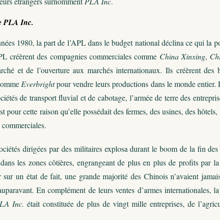
teurs étrangers surnomment
PLA Inc
.
e PLA Inc.
ées 1980, la part de l’APL dans le budget national déclina ce qui la p
’APL créèrent des compagnies commerciales comme
China Xinxing
,
Ch
arché et de l’ouverture aux marchés internationaux. Ils créèrent d
s comme
Everbright
pour vendre leurs productions dans le monde entier. L’
ciétés de transport fluvial et de cabotage, l’armée de terre des entrepri
est pour cette raison qu’elle possédait des fermes, des usines, des hôtel
s commerciales.
iétés dirigées par des militaires explosa durant le boom de la fin des
 dans les zones côtières, engrangeant de plus en plus de profits par l
 sur un état de fait, une grande majorité des Chinois n’avaient jamais
uparavant. En complément de leurs ventes d’armes internationales, la
LA Inc.
était constituée de plus de vingt mille entreprises, de l’agric