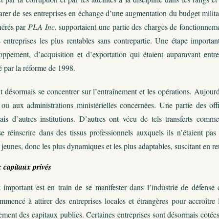
rer de ses entreprises en échange d’une augmentation du budget militair
énérés par
PLA Inc.
supportaient une partie des charges de fonctionnement
s entreprises les plus rentables sans contrepartie. Une étape importa
oppement, d’acquisition et d’exportation qui étaient auparavant ent
 par la réforme de 1998.
désormais se concentrer sur l’entraînement et les opérations. Aujourd’
 ou aux administrations ministérielles concernées. Une partie des offic
ais d’autres institutions. D’autres ont vécu de tels transferts comm
e réinscrire dans des tissus professionnels auxquels ils n’étaient pas
us jeunes, donc les plus dynamiques et les plus adaptables, suscitant en r
 capitaux privés
mportant est en train de se manifester dans l’industrie de défense ch
ommencé à attirer des entreprises locales et étrangères pour accroîtr
ment des capitaux publics. Certaines entreprises sont désormais cot