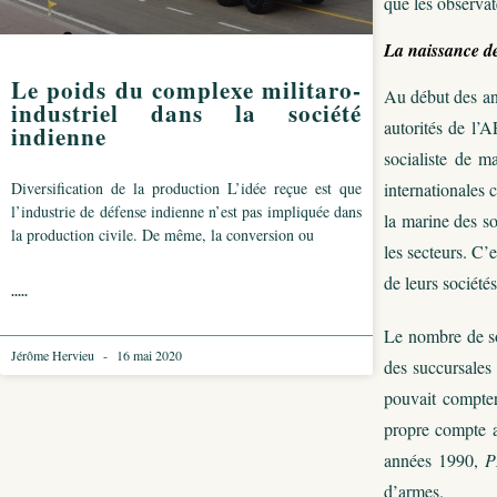
que les observa
La naissance d
Le poids du complexe militaro-
Au début des ann
industriel dans la société
autorités de l
indienne
socialiste de m
Diversification de la production L’idée reçue est que
internationale
l’industrie de défense indienne n’est pas impliquée dans
la marine des so
la production civile. De même, la conversion ou
les secteurs. C’
de leurs société
.....
Le nombre de soc
Jérôme Hervieu
16 mai 2020
des succursales
pouvait compter
propre compte a
années 1990,
P
d’armes.