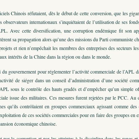
iciels Chinois réfutaient, dès le début de cette conversion, que les gigan
es observateurs internationaux s’inquiétaient de l’utilisation de ses fond
’APL. Avec cette diversification, une corruption endémique fit son app
itèrent sa propagation alors qu’une des missions du Parti communiste chin
 projets et rien n’empêchait les membres des entreprises des secteurs le
e aux intérêts de la Chine dans la région ou dans le monde.
i du gouvernement pour réglementer l’activité commerciale de l’APL dat
 activité de siéger dans un conseil d’administration d’une société com
l’APL sous le contrôle des hauts gradés et d’empêcher qu’un simple off
iale issue des militaires. Ces mesures furent rejetées par le PCC. Au
es qu’ils contrôlaient en groupes commerciaux agissant comme des cong
exploitation de ces sociétés commerciales pour en faire des groupes en e
xpansion économique chinoise.
t par la corruption et par les atteintes à la discipline dans les rang