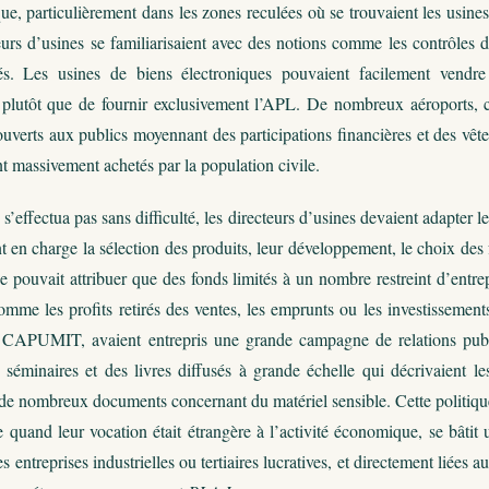
 particulièrement dans les zones reculées où se trouvaient les usines 
teurs d’usines se familiarisaient avec des notions comme les contrôles d
és. Les usines de biens électroniques pouvaient facilement vendre 
lutôt que de fournir exclusivement l’APL. De nombreux aéroports, che
 ouverts aux publics moyennant des participations financières et des vêt
t massivement achetés par la population civile.
s’effectua pas sans difficulté, les directeurs d’usines devaient adapter le
nt en charge la sélection des produits, leur développement, le choix de
pouvait attribuer que des fonds limités à un nombre restreint d’entrepr
omme les profits retirés des ventes, les emprunts ou les investissem
 CAPUMIT, avaient entrepris une grande campagne de relations publi
s séminaires et des livres diffusés à grande échelle qui décrivaient l
 de nombreux documents concernant du matériel sensible. Cette politique 
quand leur vocation était étrangère à l’activité économique, se bâtit 
s entreprises industrielles ou tertiaires lucratives, et directement liée