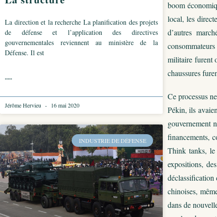
boom économique,
local, les direc
La direction et la recherche La planification des projets
d’autres march
de défense et l’application des directives
gouvernementales reviennent au ministère de la
consommateurs p
Défense. Il est
militaire furent
chaussures furen
.....
Ce processus ne 
Jérôme Hervieu
16 mai 2020
Pékin, ils avaie
gouvernement ne 
financements, c
INDUSTRIE DE DÉFENSE
Think tanks, le
expositions, de
déclassification
chinoises, même 
dans de nouvelle