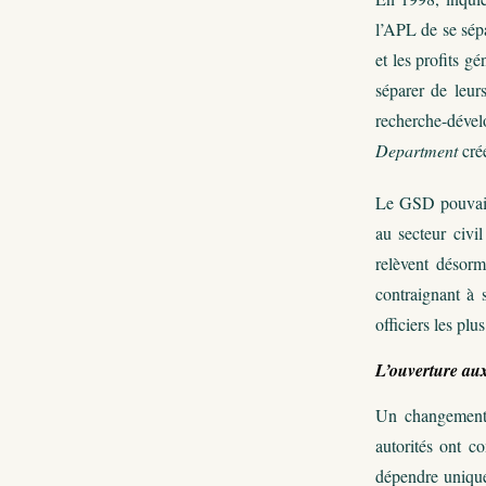
l’APL de se sépa
et les profits g
séparer de leur
recherche-dével
Department
créé
Le GSD pouvait 
au secteur civil
relèvent désorm
contraignant à s
officiers les pl
L’ouverture aux
Un changement i
autorités ont c
dépendre unique