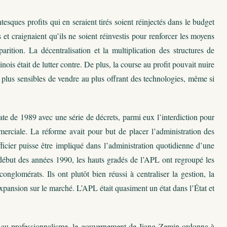
tesques profits qui en seraient tirés soient réinjectés dans le budget
s et craignaient qu’ils ne soient réinvestis pour renforcer les moyens
arition. La décentralisation et la multiplication des structures de
ois était de lutter contre. De plus, la course au profit pouvait nuire
s plus sensibles de vendre au plus offrant des technologies, même si
e de 1989 avec une série de décrets, parmi eux l’interdiction pour
merciale. La réforme avait pour but de placer l’administration des
icier puisse être impliqué dans l’administration quotidienne d’une
 début des années 1990, les hauts gradés de l’APL ont regroupé les
lomérats. Ils ont plutôt bien réussi à centraliser la gestion, la
xpansion sur le marché. L’APL était quasiment un état dans l’État et
s et au professionnalisme, le gouvernement de Jiang Zemin ordonna à