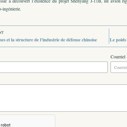
ussie a découvert l’existence du projet Shenyang J-11B, un avion r
-ingénierie.
NT
nes et la structure de l’industrie de défense chinoise
Le poids 
Courriel