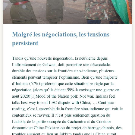
Malgré les négociations, les tensions
persistent
Tandis qu’une nouvelle négociation, la neuvième depuis
l’affrontement de Galwan, doit permettre une désescalade
durable des tensions sur la frontière sino-indienne, plusieurs
éléments peuvent tempérer l’optimisme. Bien qu’une majorité
d’Indiens (57%) préfèrent que cette situation se règle par la
négociation (alors qu’ils étaient 59% à envisager une guerre en
aout 2020)[1]Mood of the Nation poll: Not war, Indians feel
talks best way to end LAC dispute with China, … Continue
reading, c’est l’ensemble de la frontière sino-indienne qui voit le
contentieux se raviver. Il n’est plus seulement question du
Ladakh, de la partie occupée du Cachemire et du Corridor
économique Chine-Pakistan ou du projet de barrage chinois, des
troubles auraient eu lieu au Sikkim tandis que la Chine aurait