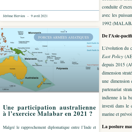
conduite d’exerc
avec les puiss
Jérôme Hervieu
9 avril 2021
1992 (MALABAR
De l’Asie-pacif
FORCES ARMÉES ASIATIQUES
L’évolution du 
East Policy
(AE
depuis 2015 (A
dimension straté
une dimension é
partenariat str
indienne à la b
investi dans le
Une participation australienne
à l’exercice Malabar en 2021 ?
marine et prévoi
La posture mar
Malgré le rapprochement diplomatique entre l’Inde et