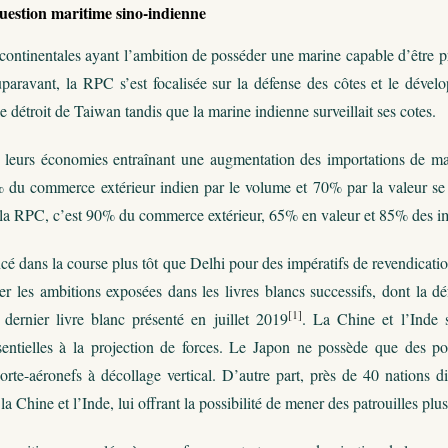
question maritime sino-indienne
ontinentales ayant l’ambition de posséder une marine capable d’être pro
uparavant, la RPC s’est focalisée sur la défense des côtes et le dével
e détroit de Taiwan tandis que la marine indienne surveillait ses cotes.
leurs économies entraînant une augmentation des importations de ma
% du commerce extérieur indien par le volume et 70% par la valeur se
 la RPC, c’est 90% du commerce extérieur, 65% en valeur et 85% des imp
ncé dans la course plus tôt que Delhi pour des impératifs de revendicatio
r les ambitions exposées dans les livres blancs successifs, dont la d
[1]
dernier livre blanc présenté en juillet 2019
. La Chine et l’Inde s
sentielles à la projection de forces. Le Japon ne possède que des por
porte-aéronefs à décollage vertical. D’autre part, près de 40 nations
la Chine et l’Inde, lui offrant la possibilité de mener des patrouilles plus