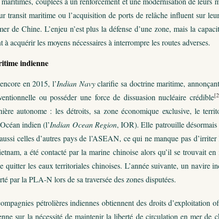
maritimes, couplées à un renforcement et une modernisation de leurs mar
eur transit maritime ou l’acquisition de ports de relâche influent sur l
mer de Chine. L’enjeu n’est plus la défense d’une zone, mais la capacité
t à acquérir les moyens nécessaires à interrompre les routes adverses.
itime indienne
encore en 2015, l’
Indian Navy
clarifie sa doctrine maritime, annonçant 
[2
entionnelle ou posséder une force de dissuasion nucléaire crédible
ière autonome : les détroits, sa zone économique exclusive, le territo
’Océan indien (l’
Indian Ocean Region
, IOR). Elle patrouille désormai
aussi celles d’autres pays de l’ASEAN, ce qui ne manque pas d’irriter l
ietnam, a été contacté par la marine chinoise alors qu’il se trouvait 
de quitter les eaux territoriales chinoises. L’année suivante, un navire 
rté par la PLA-N lors de sa traversée des zones disputées.
 compagnies pétrolières indiennes obtiennent des droits d’exploitation
enne sur la nécessité de maintenir la liberté de circulation en mer de 