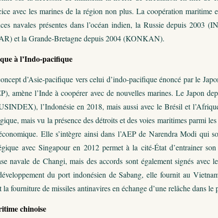
ice avec les marines de la région non plus. La coopération maritime es
ances navales présentes dans l’océan indien, la Russie depuis 2003
) et la Grande-Bretagne depuis 2004 (KONKAN).
ique à l’Indo-pacifique
concept d’Asie-pacifique vers celui d’indo-pacifique énoncé par le Japo
P), amène l’Inde à coopérer avec de nouvelles marines. Le Japon de
USINDEX), l’Indonésie en 2018, mais aussi avec le Brésil et l’Afri
gique, mais vu la présence des détroits et des voies maritimes parmi les
conomique. Elle s’intègre ainsi dans l’AEP de Narendra Modi qui so
atégique avec Singapour en 2012 permet à la cité-État d’entrainer son 
ase navale de Changi, mais des accords sont également signés avec l
 développement du port indonésien de Sabang, elle fournit au Vietnam d
t la fourniture de missiles antinavires en échange d’une relâche dans le
itime chinoise