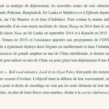
it sa stratégie de déploiement, les nouvelles routes de soie chinois
nde (Pakistan, Bangladesh, Sri Lanka et Maldives) et à Djibouti depuis
, sur l’ile Maurice et en Iran (Chabahar). Tout comme la marine indi
atrouille d’un sous-marin nucléaire de classe
Shang
en 2014 dans le cad
de classe
Yuan
au Sri Lanka en septembre 2014 et à Karachi en 2015. L
, Yémen en 2015) et l’assistance apportée aux programmes de l’ONU 
Elle a également déployé deux frégates en méditerranée et dans l’Atlan
xercices de grande ampleur en mer de Chine méridionale, le dernier en
lle peut utiliser en mer de Chine ou pour gêner tout déploiement d’une 
les »,
Belt road initiative
,
Look
et
Act East Policy
font partie des moyens
ne cessent d’évoluer. L’objectif étant la défense de leur souveraineté, m
es ports et droits de mouillage ne sont pas les seuls éléments de leur s
ène, en plus de leurs forces sous-marines, donne à la
carrier diplomacy