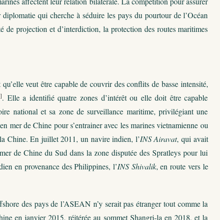
ines affectent leur relation bilatérale. La compétition pour assurer
eur diplomatie qui cherche à séduire les pays du pourtour de l’Océan
 de projection et d’interdiction, la protection des routes maritimes
qu’elle veut être capable de couvrir des conflits de basse intensité,
]
. Elle a identifié quatre zones d’intérêt ou elle doit être capable
ire national et sa zone de surveillance maritime, privilégiant une
s en mer de Chine pour s’entrainer avec les marines vietnamienne ou
a Chine. En juillet 2011, un navire indien, l’
INS Airavat
, qui avait
en mer de Chine du Sud dans la zone disputée des Spratleys pour lui
indien en provenance des Philippines, l’
INS Shivalik
, en route vers le
 offshore des pays de l’ASEAN n’y serait pas étranger tout comme la
chine en janvier 2015, réitérée au sommet Shangri-la en 2018, et la