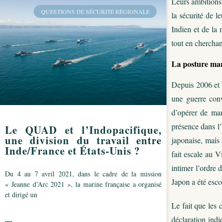
Leurs ambitions 
QUESTIONS DE SÉCURITÉ RÉGIONALE
la sécurité de l
Indien et de la 
tout en cherchan
La posture mar
Depuis 2006 et 
une guerre conv
d’opérer de man
présence dans l
Le QUAD et l’Indopacifique,
une division du travail entre
japonaise, mais 
Inde/France et États-Unis ?
fait escale au V
intimer l’ordre 
Du 4 au 7 avril 2021, dans le cadre de la mission
Japon a été esco
« Jeanne d’Arc 2021 », la marine française a organisé
et dirigé un
Le fait que les
déclaration indi
.....