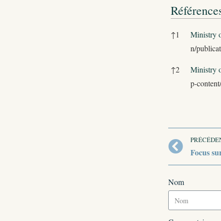
Référence
Références
↑
1
Ministry 
n/publica
↑
2
Ministry 
p-content
PRÉCÉDE
Focus su
Nom