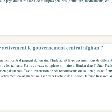
e le pays doit faire face à de multiples pénuries (nourriture, médicaments, etc.
ir activement le gouvernement central afghan ?
nement central gagnent du terrain, l’Inde aurait livré des munitions de différen
tre les talibans. Partis du vaste complexe militaire d’Hindan dans l’Uttar Prade
en pakistanais. Test d’évacuation de ses ressortissants ou soutien plus actif aux
s activement en Afghanistan. Lien vers l’article de l’Indian Defence Research W