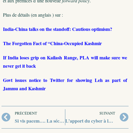
et aux prémices d’une nouvelle
forward policy
.
Plus de détails (en anglais ) sur :
India-China talks on the standoff: Cautious optimism?
The Forgotten Fact of “China-Occupied Kashmir
If India loses grip on Kailash Range, PLA will make sure we
never get it back
Govt issues notice to Twitter for showing Leh as part of
Jammu and Kashmir
PRÉCÉDENT
SUIVANT
Si vis pacem…. La sécurité indienne pour la prochaine décennie
L’apport du cyber à la stratégie militaire chinoise