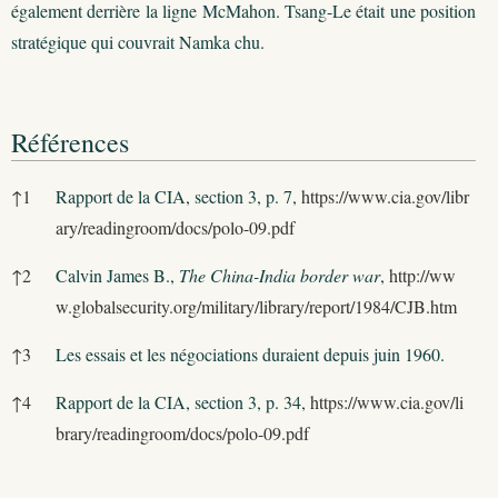
également derrière la ligne McMahon. Tsang-Le était une position
stratégique qui couvrait Namka chu.
Références
Références
↑
1
Rapport de la CIA, section 3, p. 7,
https://www.cia.gov/libr
ary/readingroom/docs/polo-09.pdf
↑
2
Calvin James B.,
The China-India border war
,
http://ww
w.globalsecurity.org/military/library/report/1984/CJB.htm
↑
3
Les essais et les négociations duraient depuis juin 1960.
↑
4
Rapport de la CIA, section 3, p. 34,
https://www.cia.gov/li
brary/readingroom/docs/polo-09.pdf