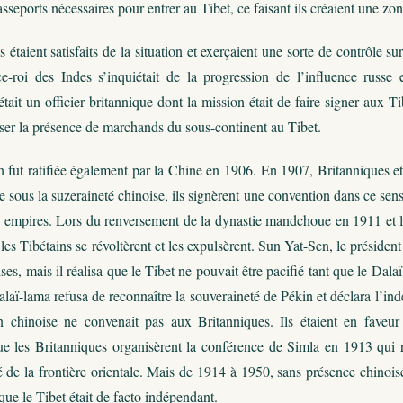
asseports nécessaires pour entrer au Tibet, ce faisant ils créaient une z
 étaient satisfaits de la situation et exerçaient une sorte de contrôle s
e-roi des Indes s’inquiétait de la progression de l’influence russ
it un officier britannique dont la mission était de faire signer aux Tib
iser la présence de marchands du sous-continent au Tibet.
 fut ratifiée également par la Chine en 1906. En 1907, Britanniques et R
te sous la suzeraineté chinoise, ils signèrent une convention dans ce sen
x empires. Lors du renversement de la dynastie mandchoue en 1911 et l
, les Tibétains se révoltèrent et les expulsèrent. Sun Yat-Sen, le présiden
es, mais il réalisa que le Tibet ne pouvait être pacifié tant que le Dalaï-l
alaï-lama refusa de reconnaître la souveraineté de Pékin et déclara l’
 chinoise ne convenait pas aux Britanniques. Ils étaient en faveur
ue les Britanniques organisèrent la conférence de Simla en 1913 qui ré
é de la frontière orientale. Mais de 1914 à 1950, sans présence chinoi
que le Tibet était de facto indépendant.