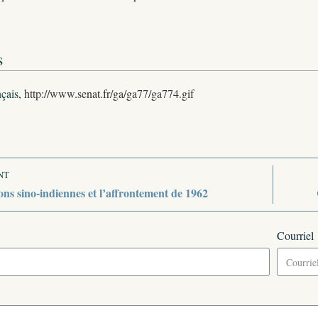
s
nçais,
http://www.senat.fr/ga/ga77/ga774.gif
NT
ons sino-indiennes et l’affrontement de 1962
Courriel