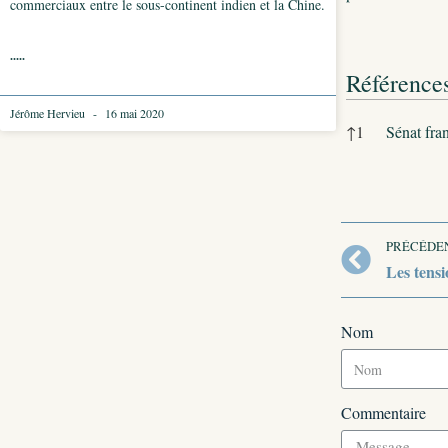
commerciaux entre le sous-continent indien et la Chine.
.....
Référence
Jérôme Hervieu
16 mai 2020
Références
↑
1
Sénat fra
PRÉCÉDE
Les tensi
Nom
Commentaire