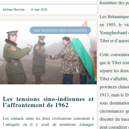
fourniture des p
Jérôme Hervieu
16 mai 2020
Les Britanniques
en 1903, le vic
LES TENSIONS SINO-INDIENNES
Younghusband éta
Tibet et d’autor
Cette convention
que le Tibet res
séparer les deu
Tibet s’affaiblit
provinces chinois
1913, mais le D
Les tensions sino-indiennes et
sous domination
l’affrontement de 1962
circonstances q
Les contacts entre les deux civilisations remontent à
discuter du trac
l’antiquité ou il y avait de nombreux échanges
peut considérer 