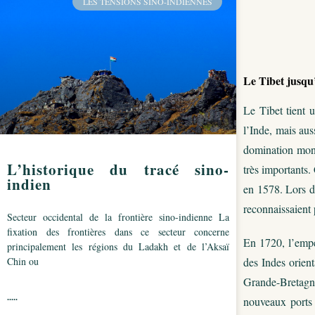
LES TENSIONS SINO-INDIENNES
Le Tibet jusqu
Le Tibet tient u
l’Inde, mais aus
domination mongo
L’historique du tracé sino-
très importants
indien
en 1578. Lors d
reconnaissaient p
Secteur occidental de la frontière sino-indienne La
fixation des frontières dans ce secteur concerne
En 1720, l’empe
principalement les régions du Ladakh et de l’Aksaï
Chin ou
des Indes orient
Grande-Bretagne
.....
nouveaux ports 