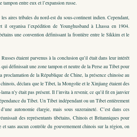
one tampon entre eux et l’expansion russe.
ur les aires tribales du nord-est du sous-continent indien. Cependant,
e et il organisa l’expédition de Younghusband à Lhassa en 1904.
étains une convention définissant la frontière entre le Sikkim et le
usses étaient parvenus à la conclusion qu’il était dans leur intérêt
s qui définissait une zone tampon et neutre de la Perse au Tibet pour
a proclamation de la République de Chine, la présence chinoise au
t chinois, déclara que le Tibet, la Mongolie et le Xinjiang étaient des
ama n’y était pas présent. Il l’invita à revenir, ce qu’il fit en janvier
indépendance du Tibet. Un Tibet indépendant ou un Tibet entièrement
 d’une autonomie élargie, mais sous suzeraineté. C’est dans ces
unissait des représentants tibétains, Chinois et Britanniques pour
se et sans aucun contrôle du gouvernement chinois sur la région, on