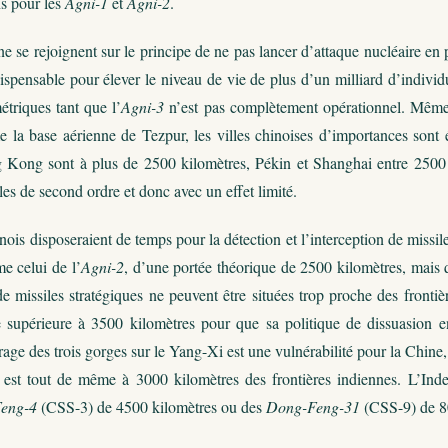
s pour les
Agni-1
et
Agni-2
.
ne se rejoignent sur le principe de ne pas lancer d’attaque nucléaire en p
pensable pour élever le niveau de vie de plus d’un milliard d’individus
étriques tant que l’
Agni-3
n’est pas complètement opérationnel. Même de
 la base aérienne de Tezpur, les villes chinoises d’importances sont
Kong sont à plus de 2500 kilomètres, Pékin et Shanghai entre 2500 
bles de second ordre et donc avec un effet limité.
nois disposeraient de temps pour la détection et l’interception de missile
e celui de l’
Agni-2
, d’une portée théorique de 2500 kilomètres, mais
de missiles stratégiques ne peuvent être situées trop proche des frontiè
 supérieure à 3500 kilomètres pour que sa politique de dissuasion 
rage des trois gorges sur le Yang-Xi est une vulnérabilité pour la Chine,
 est tout de même à 3000 kilomètres des frontières indiennes. L’Inde,
eng-4
(CSS-3) de 4500 kilomètres ou des
Dong-Feng-31
(CSS-9) de 80