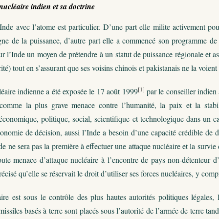
cléaire indien et sa doctrine
Inde avec l’atome est particulier. D’une part elle milite activement pou
gne de la puissance, d’autre part elle a commencé son programme de
ur l’Inde un moyen de prétendre à un statut de puissance régionale et as
ité) tout en s’assurant que ses voisins chinois et pakistanais ne la voi
[1]
léaire indienne a été exposée le 17 août 1999
par le conseiller indien
omme la plus grave menace contre l’humanité, la paix et la stabili
conomique, politique, social, scientifique et technologique dans un ca
onomie de décision, aussi l’Inde a besoin d’une capacité crédible de di
de ne sera pas la première à effectuer une attaque nucléaire et la survie 
oute menace d’attaque nucléaire à l’encontre de pays non-détenteur d’
récisé qu’elle se réservait le droit d’utiliser ses forces nucléaires, y co
ire est sous le contrôle des plus hautes autorités politiques légales, 
missiles basés à terre sont placés sous l’autorité de l’armée de terre t