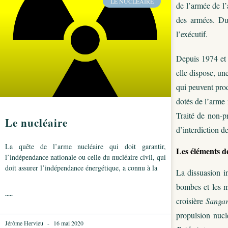
LE NUCLÉAIRE
de l’armée de l’
des armées. Du
l’exécutif.
Depuis 1974 et s
elle dispose, un
qui peuvent prod
dotés de l’arme 
Traité de non-pr
Le nucléaire
d’interdiction d
La quête de l’arme nucléaire qui doit garantir,
Les éléments de
l’indépendance nationale ou celle du nucléaire civil, qui
doit assurer l’indépendance énergétique, a connu à la
La dissuasion i
bombes et les m
.....
croisière
Sangar
propulsion nucl
Jérôme Hervieu
16 mai 2020