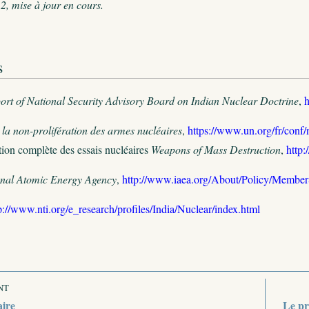
, mise à jour en cours.
s
ort of National Security Advisory Board on Indian Nuclear Doctrine
,
h
r la non-prolifération des armes nucléaires
,
https://www.un.org/fr/conf
ction complète des essais nucléaires
Weapons of Mass Destruction
,
http
onal Atomic Energy Agency
,
http://www.iaea.org/About/Policy/MemberS
p://www.nti.org/e_research/profiles/India/Nuclear/index.html
NT
aire
Le pr