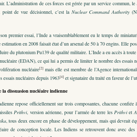
air. L’administration de ces forces est gérée par un service commun, le
 point de vue décisionnel, c’est la
Nuclear Command Authority
(NC
on premier essai, l’Inde a vraisemblablement eu le temps de miniaturis
e estimation en 2008 faisait état d’un arsenal de 50 à 70 engins. Elle 
uire du plutonium Pu139 de qualité militaire. L’Inde a eu accès à toute 
nucléaire (EDAN), ce qui lui a permis de limiter le nombre des essais né
[2]
olifération nucléaire
mais elle est membre de l’Agence internationa
[4]
es essais nucléaires depuis 1963
et signataire du traité en faveur de l’
 la dissuasion nucléaire indienne
ndienne repose officiellement sur trois composantes, chacune confiée à
issiles
Prithvi
, version aérienne, pour l’armée de terre les
Prithvi
et
A
ika
, tous deux encore en phase de développement, mais qui devrait équ
éaire de conception locale. Les Indiens se retrouvent donc avec de