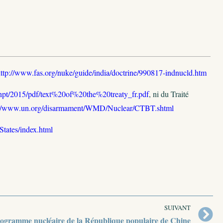
ttp://www.fas.org/nuke/guide/india/doctrine/990817-indnucld.htm
/npt/2015/pdf/text%20of%20the%20treaty_fr.pdf
, ni du Traité
://www.un.org/disarmament/WMD/Nuclear/CTBT.shtml
tates/index.html
SUIVANT
ogramme nucléaire de la République populaire de Chine