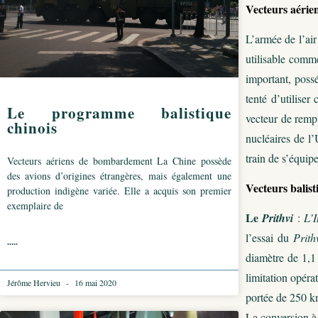
Vecteurs aéri
L’armée de l’ai
utilisable comme
important, possé
tenté d’utilise
Le programme balistique
vecteur de remp
chinois
nucléaires de l
train de s’équipe
Vecteurs aériens de bombardement La Chine possède
des avions d’origines étrangères, mais également une
Vecteurs balist
production indigène variée. Elle a acquis son premier
exemplaire de
Le
Prithvi
:
L’
l’essai du
Prith
.....
diamètre de 1,1
limitation opéra
Jérôme Hervieu
16 mai 2020
portée de 250 k
La conversion à