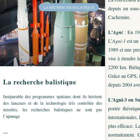
LA RECHERCHE BALISTIQUE
depuis un sous
Cachemire.
L’
Agni
: En 198
L’
Agni-1
est un 
1989 et une pre
vise à étendre l
2200 km. Biétag
Grâce au GPS, il
La recherche balistique
depuis 2004 ave
Inséparable des programmes spatiaux dont ils héritent
L’Agni-3 ou Sur
des lanceurs et de la technologie très contrôlée des
portée théoriq
missiles, les recherches balistiques ne sont pas
l’apanage
internationales.
plus efficace. L
.....
normalement. 