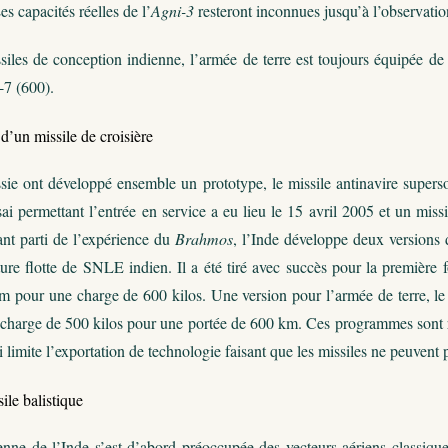
es capacités réelles de l’
Agni-3
resteront inconnues jusqu’à l’observatio
iles de conception indienne, l’armée de terre est toujours équipée de 
-7 (600).
’un missile de croisière
ssie ont développé ensemble un prototype, le missile antinavire super
i permettant l’entrée en service a eu lieu le 15 avril 2005 et un missil
ant parti
de l’expérience du
Brahmos
, l’Inde développe deux versions 
ture flotte de SNLE indien. Il a été tiré avec succès pour la première 
m pour une charge de 600 kilos. Une version pour l’armée de terre, l
 charge de 500 kilos pour une portée de 600 km. Ces programmes sont r
i limite l’exportation de technologie faisant que les missiles ne peuve
ile balistique
enne de l’Inde s’est d’abord préoccupée des vecteurs aériens classique