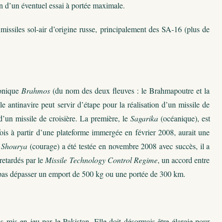
n d’un éventuel essai à portée maximale.
missiles sol-air d’origine russe, principalement des SA-16 (plus de
sonique
Brahmos
(du nom des deux fleuves : le Brahmapoutre et la
e antinavire peut servir d’étape pour la réalisation d’un missile de
d’un missile de croisière. La première, le
Sagarika
(océanique), est
fois à partir d’une plateforme immergée en février 2008, aurait une
e
Shourya
(courage) a été testée en novembre 2008 avec succès, il a
etardés par le
Missile Technology Control Regime
, un accord entre
nt pas dépasser un emport de 500 kg ou une portée de 300 km.
s mis en jeu par le Pakistan. Elle doit désormais être élargie pour