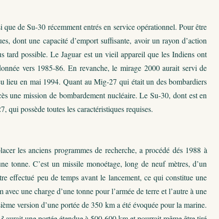
i que de Su-30 récemment entrés en service opérationnel. Pour être
ues, dont une capacité d’emport suffisante, avoir un rayon d’action
s tard possible. Le Jaguar est un vieil appareil que les Indiens ont
andonnée vers 1985-86. En revanche, le mirage 2000 aurait servi de
eu lieu en mai 1994. Quant au Mig-27 qui était un des bombardiers
ccès une mission de bombardement nucléaire. Le Su-30, dont est en
27, qui possède toutes les caractéristiques requises.
lacer les anciens programmes de recherche, a procédé dés 1988 à
une tonne. C’est un missile monoétage, long de neuf mètres, d’un
re effectué peu de temps avant le lancement, ce qui constitue une
km avec une charge d’une tonne pour l’armée de terre et l’autre à une
sième version d’une portée de 350 km a été évoquée pour la marine.
-3
aurait une portée étendue à 500-600 km et pourrait même être tiré