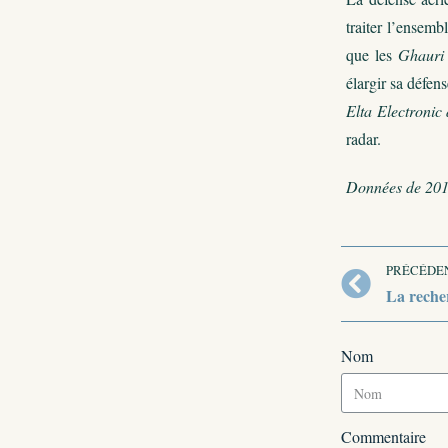
traiter l’ensem
que les
Ghauri
élargir sa défen
Elta Electronic 
radar.
Données de 2012
PRÉCÉDE
La reche
Nom
Commentaire