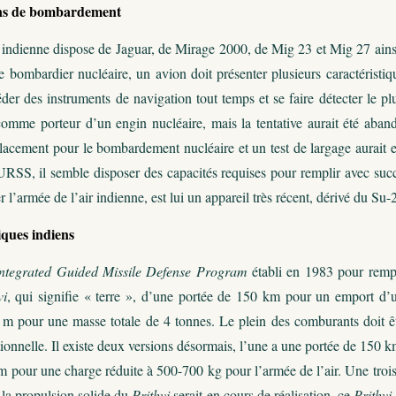
ens de bombardement
r indienne dispose de Jaguar, de Mirage 2000, de Mig 23 et Mig 27 ains
 bombardier nucléaire, un avion doit présenter plusieurs caractéristiq
der des instruments de navigation tout temps et se faire détecter le plu
r comme porteur d’un engin nucléaire, mais la tentative aurait été ab
lacement pour le bombardement nucléaire et un test de largage aurait 
’URSS, il semble disposer des capacités requises pour remplir avec su
r l’armée de l’air indienne, est lui un appareil très récent, dérivé du Su-
iques indiens
Integrated Guided Missile Defense Program
établi en 1983 pour remp
vi
, qui signifie « terre », d’une portée de 150 km pour un emport d’
 m pour une masse totale de 4 tonnes. Le plein des comburants doit êt
tionnelle. Il existe deux versions désormais, l’une a une portée de 150 
m pour une charge réduite à 500-700 kg pour l’armée de l’air. Une troi
 la propulsion solide du
Prithvi
serait en cours de réalisation, ce
Prithvi