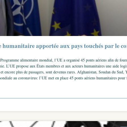
e humanitaire apportée aux pays touchés par le c
rogramme alimentaire mondial, l’UE a organisé 45 ponts aériens afin de fourn
émie. L’UE propose aux États membres et aux acteurs humanitaires une aide logi
ts, et encore plus de passagers, sont devenus rares. Afghanistan, Soudan du Sud
 mondiale au coronavirus: l’UE met en place 45 ponts aériens humanitaires pour 