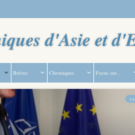
iques d'Asie et d'
Brèves
Chroniques
Focus sur...
LA