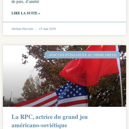
de paix, d’amitié
LIRE LA SUITE »
Jérôme Hervieu
15 mai 2020
AVEC LES PUISSANCES AU 20ÈME SIÈCLE
La RPC, actrice du grand jeu
américano-soviétique