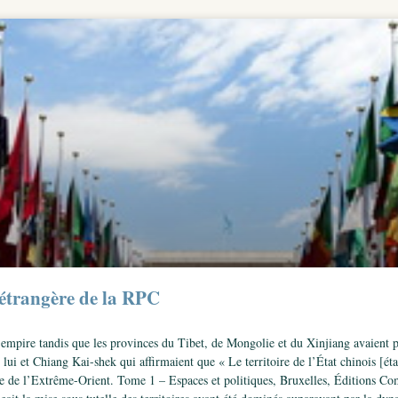
 étrangère de la RPC
mpire tandis que les provinces du Tibet, de Mongolie et du Xinjiang avaient pro
ui et Chiang Kai-shek qui affirmaient que « Le territoire de l’État chinois [étai
ue de l’Extrême-Orient. Tome 1 – Espaces et politiques, Bruxelles, Éditions Co