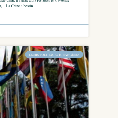
tie Qing, il fallait alors restaurer le « système
on, – La Chine a besoin
LEURS POLITIQUES ÉTRANGÈRES