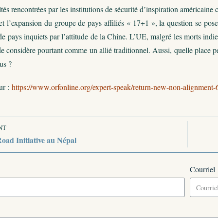
ltés rencontrées par les institutions de sécurité d’inspiration américa
t l’expansion du groupe de pays affiliés « 17+1 », la question se pose 
e pays inquiets par l’attitude de la Chine. L’UE, malgré les morts indi
e considère pourtant comme un allié traditionnel. Aussi, quelle place p
us ?
ur :
https://www.orfonline.org/expert-speak/return-new-non-alignment-
NT
oad Initiative au Népal
Courriel