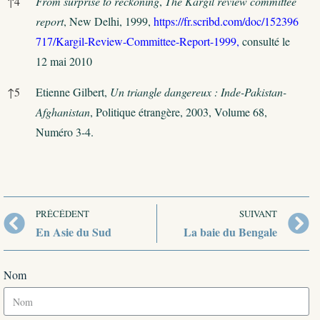
↑
4
From surprise to reckoning
,
The Kargil review committee
report
, New Delhi, 1999,
https://fr.scribd.com/doc/152396
717/Kargil-Review-Committee-Report-1999,
consulté le
12 mai 2010
↑
5
Etienne Gilbert,
Un triangle dangereux : Inde-Pakistan-
Afghanistan
, Politique étrangère, 2003, Volume 68,
Numéro 3-4.
PRÉCÉDENT
SUIVANT
En Asie du Sud
La baie du Bengale
Nom