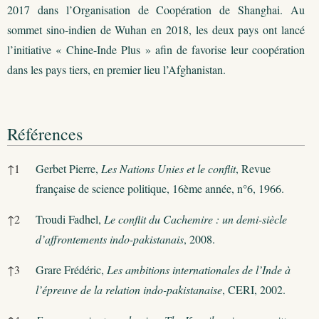
2017 dans l’Organisation de Coopération de Shanghai. Au
sommet sino-indien de Wuhan en 2018, les deux pays ont lancé
l’initiative « Chine-Inde Plus » afin de favorise leur coopération
dans les pays tiers, en premier lieu l’Afghanistan.
Références
Références
↑
1
Gerbet Pierre,
Les Nations Unies et le conflit
, Revue
française de science politique, 16ème année, n°6, 1966.
↑
2
Troudi Fadhel,
Le conflit du Cachemire : un demi-siècle
d’affrontements indo-pakistanais
, 2008.
↑
3
Grare Frédéric,
Les ambitions internationales de l’Inde à
l’épreuve de la relation indo-pakistanaise
, CERI, 2002.