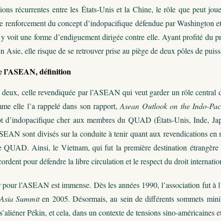
ions récurrentes entre les États-Unis et la Chine, le rôle que peut jou
e renforcement du concept d’indopacifique défendue par Washington et s
 voit une forme d’endiguement dirigée contre elle. Ayant profité du p
 Asie, elle risque de se retrouver prise au piège de deux pôles de puiss
de l’ASEAN, définition
 a deux, celle revendiquée par l’ASEAN qui veut garder un rôle central d
me elle l’a rappelé dans son rapport,
Asean Outlook on the Indo-Paci
 d’indopacifique cher aux membres du QUAD (États-Unis, Inde, Japon, 
EAN sont divisés sur la conduite à tenir quant aux revendications en m
e QUAD. Ainsi, le Vietnam, qui fut la première destination étrangère v
cordent pour défendre la libre circulation et le respect du droit internat
r pour l’ASEAN est immense. Dès les années 1990, l’association fut à l’i
 Asia Summit
en 2005. Désormais, au sein de différents sommets minila
s’aliéner Pékin, et cela, dans un contexte de tensions sino-américaines e