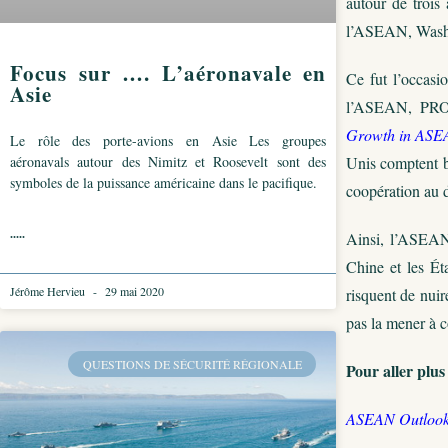
autour de trois
l’ASEAN, Washing
Focus sur …. L’aéronavale en
Ce fut l’occasi
Asie
l’ASEAN, PR
Growth in ASEA
Le rôle des porte-avions en Asie Les groupes
aéronavals autour des Nimitz et Roosevelt sont des
Unis comptent bi
symboles de la puissance américaine dans le pacifique.
coopération au 
.....
Ainsi, l’ASEAN 
Chine et les Ét
Jérôme Hervieu
29 mai 2020
risquent de nuir
pas la mener à c
QUESTIONS DE SÉCURITÉ RÉGIONALE
Pour aller plus 
ASEAN Outlook 