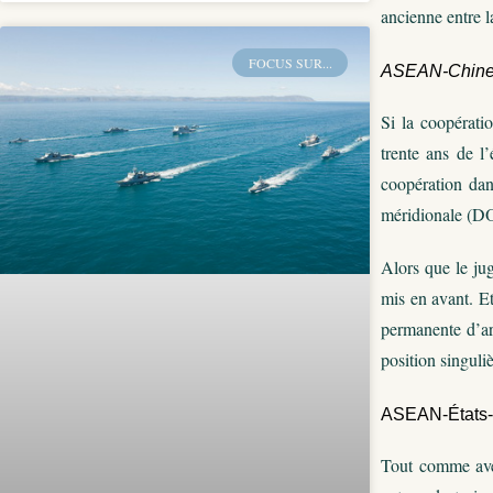
ancienne entre 
FOCUS SUR...
ASEAN-Chine, 
Si la coopérati
trente ans de l’
coopération dan
méridionale (DO
Alors que le jug
mis en avant. E
permanente d’ar
position singul
ASEAN-États-
Tout comme avec