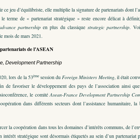
r ce jeu d’équilibriste, elle multiplie la signature de partenariats dont 
Si le terme de « partenariat stratégique » reste encore délicat à défin
advance partnership
en plus du classique
strategic partnership
. Vo
le mois de mars 2021.
partenariats de l’ASEAN
, Development Partnership
ème
20, lors de la 53
session du
Foreign Ministers Meeting
, il était co
in de favoriser le développement des pays de l’association ainsi q
isioconférence, le comité
Asean-France Development Partnership Com
oopération dans différents secteurs dont l’assistance humanitaire, la 
forcer la coopération dans tous les domaines d’intérêts communs, de l’e
n intérêt stratégique sont désormais étiquetés au sein d’un partenariat 