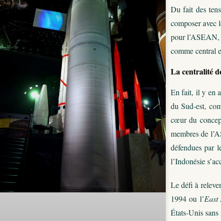
Du fait des tens
composer avec l
pour l’ASEAN, y
comme central en
La centralité 
En fait, il y en
du Sud-est, com
cœur du concept
membres de l’AS
défendues par l
l’Indonésie s’ac
Le défi à releve
1994 ou l’
East
États-Unis sans 