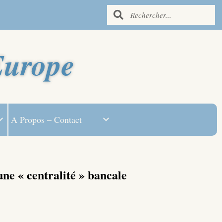
Europe
A Propos – Contact
ne « centralité » bancale