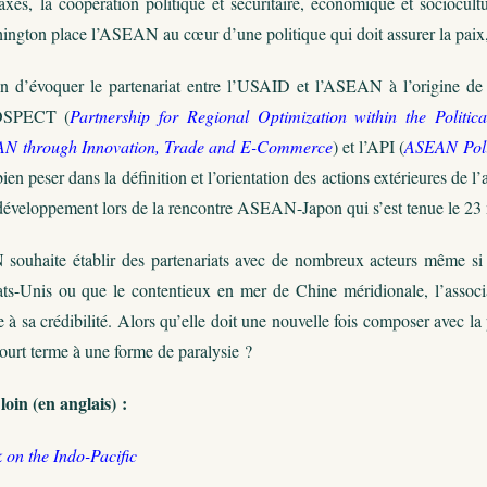
 axes, la coopération politique et sécuritaire, économique et sociocul
ton place l’ASEAN au cœur d’une politique qui doit assurer la paix, la 
on d’évoquer le partenariat entre l’USAID et l’ASEAN à l’origine de 
OSPECT (
Partnership for Regional Optimization within the Politic
N through Innovation, Trade and E-Commerce
) et l’API (
ASEAN Poli
en peser dans la définition et l’orientation des actions extérieures de 
développement lors de la rencontre ASEAN-Japon qui s’est tenue le 23
souhaite établir des partenariats avec de nombreux acteurs même si ce
ats-Unis ou que le contentieux en mer de Chine méridionale, l’associat
e à sa crédibilité. Alors qu’elle doit une nouvelle fois composer avec la 
ourt terme à une forme de paralysie ?
loin (en anglais) :
on the Indo-Pacific