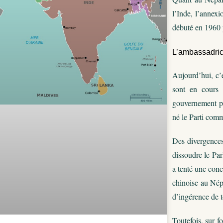
l’Inde, l’annexi
débuté en 1960 pa
L’ambassadrice
Aujourd’hui, c’
sont en cours 
gouvernement pou
né le Parti comm
Des divergences
dissoudre le Par
a tenté une con
chinoise au Népa
d’ingérence de t
Toutefois, sur f