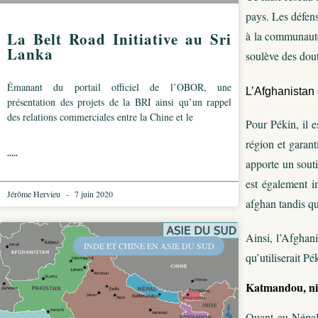
pays. Les défen
à la communauté
La Belt Road Initiative au Sri
Lanka
soulève des dout
Émanant du portail officiel de l’OBOR, une
L’Afghanistan 
présentation des projets de la BRI ainsi qu’un rappel
des relations commerciales entre la Chine et le
Pour Pékin, il e
région et garant
.....
apporte un souti
est également i
Jérôme Hervieu
7 juin 2020
afghan tandis qu
Ainsi, l’Afghani
INDE ET CHINE EN ASIE DU SUD
qu’utiliserait Pé
Katmandou, nid
Quant au Népal, 