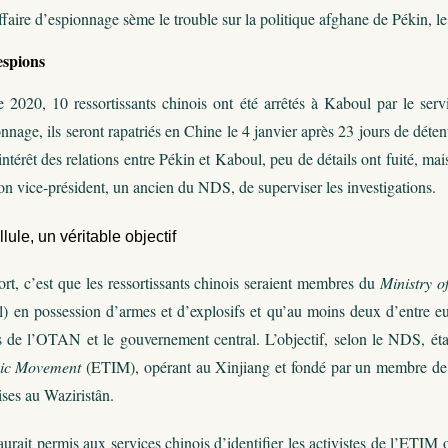
faire d’espionnage sème le trouble sur la politique afghane de Pékin, l
espions
2020, 10 ressortissants chinois ont été arrêtés à Kaboul par le ser
nage, ils seront rapatriés en Chine le 4 janvier après 23 jours de déten
intérêt des relations entre Pékin et Kaboul, peu de détails ont fuité, ma
n vice-président, un ancien du NDS, de superviser les investigations.
ule, un véritable objectif
ort, c’est que les ressortissants chinois seraient membres du
Ministry o
) en possession d’armes et d’explosifs et qu’au moins deux d’entre eux
s de l’OTAN et le gouvernement central. L’objectif, selon le NDS, était
mic Movement
(ETIM), opérant au Xinjiang et fondé par un membre d
ises au Waziristân.
urait permis aux services chinois d’identifier les activistes de l’ETIM op