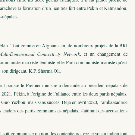
arachevé la formation d’un lien très fort entre Pékin et Katmandou,
o-népalais.
par Pékin. Tout comme en Afghanistan, de nombreux projets de la BRI
ulti-Dimensional Connectivity Network
, et un changement de
 communiste marxiste-léniniste et le Parti communiste maoïste qu’est
e son dirigeant, K.P. Sharma Oli.
, ont poussé le Premier ministre a demandé au président népalais de
021. Pékin, à l’origine de l’alliance entre les deux partis népalais,
s, Guo Yezhou, mais sans succès. Déjà en avril 2020, l’ambassadrice
 leaders des partis communistes népalais, s’attirant des accusations
il soit communiste ou non, les contentieux avec le voisin indien font