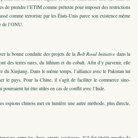
ises de prendre l’ETIM comme prétexte pour imposer des restrictions
ssé comme terroriste par les États-Unis parce son existence même
te de l’ONU.
raver la bonne conduite des projets de la
Belt Road Initiative
dans la
nt des terres rares, du lithium et du cobalt. Afin d’y parvenir, elle
ère du Xinjiang. Dans le même temps, l’alliance avec le Pakistan lui
er le pays. Pour la Chine, il s’agit de faciliter le commerce sino-
pourraient lui être utiles en cas de conflit avec l’Inde.
des espions chinois met en lumière une autre méthode, plus directe,
ensions entre les deux géants asiatiques. S’il fut plutôt proche de