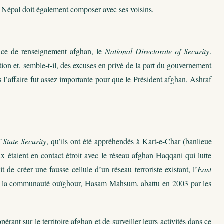
e Népal doit également composer avec ses voisins.
vice de renseignement afghan, le
National Directorate of Security
.
tion et, semble-t-il, des excuses en privé de la part du gouvernement
is l’affaire fut assez importante pour que le Président afghan, Ashraf
f State Security
, qu’ils ont été appréhendés à Kart-e-Char (banlieue
 étaient en contact étroit avec le réseau afghan Haqqani qui lutte
 de créer une fausse cellule d’un réseau terroriste existant, l’
East
e la communauté ouïghour, Hasam Mahsum, abattu en 2003 par les
érant sur le territoire afghan et de surveiller leurs activités dans ce