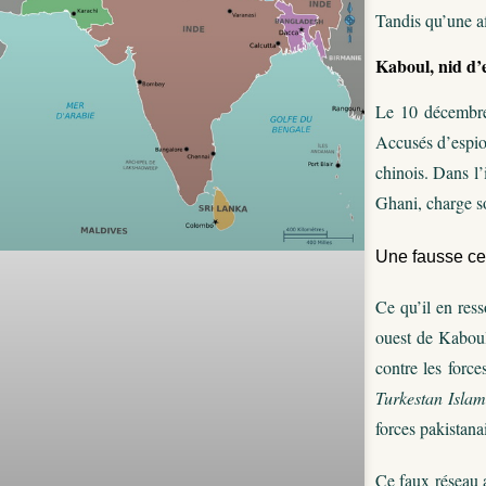
Tandis qu’une af
Kaboul, nid d’
Le 10 décembre 
Accusés d’espion
chinois. Dans l’
Ghani, charge so
Une fausse cell
Ce qu’il en ress
ouest de Kaboul
contre les force
Turkestan Isla
forces pakistana
Ce faux réseau a