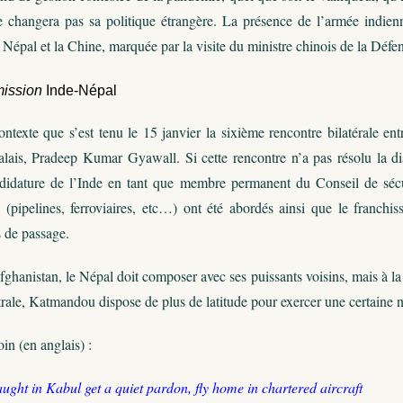
 changera pas sa politique étrangère. La présence de l’armée indienn
le Népal et la Chine, marquée par la visite du ministre chinois de la Dé
ission
Inde-Népal
ntexte que s’est tenu le 15 janvier la sixième rencontre bilatérale entr
ais, Pradeep Kumar Gyawall. Si cette rencontre n’a pas résolu la disp
ndidature de l’Inde en tant que membre permanent du Conseil de sécu
s (pipelines, ferroviaires, etc…) ont été abordés ainsi que le franchis
 de passage.
hanistan, le Népal doit composer avec ses puissants voisins, mais à la d
rale, Katmandou dispose de plus de latitude pour exercer une certaine ne
oin (en anglais) :
ught in Kabul get a quiet pardon, fly home in chartered aircraft