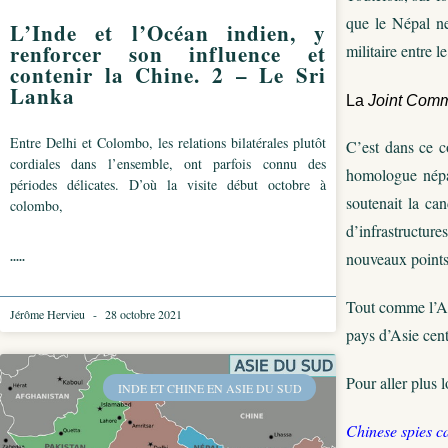
que le Népal ne
L’Inde et l’Océan indien, y
renforcer son influence et
militaire entre 
contenir la Chine. 2 – Le Sri
Lanka
La
Joint Comm
Entre Delhi et Colombo, les relations bilatérales plutôt
C’est dans ce co
cordiales dans l’ensemble, ont parfois connu des
homologue népal
périodes délicates. D’où la visite début octobre à
soutenait la ca
colombo,
d’infrastructure
nouveaux points
.....
Tout comme l’Afg
Jérôme Hervieu
28 octobre 2021
pays d’Asie cent
Pour aller plus l
INDE ET CHINE EN ASIE DU SUD
Chinese spies ca