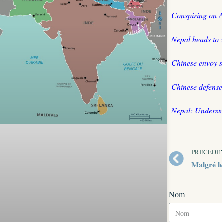
Conspiring on A
Nepal heads to 
Chinese envoy s
Chinese defense
Nepal: Understa
PRÉCÉDE
Malgré le
Nom