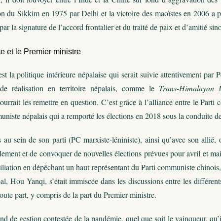
on du Sikkim en 1975 par Delhi et la victoire des maoïstes en 2006 a p
r la signature de l’accord frontalier et du traité de paix et d’amitié sin
 et le Premier ministre
est la politique intérieure népalaise qui serait suivie attentivement 
de réalisation en territoire népalais, comme le
Trans-Himalayan M
rrait les remettre en question. C’est grâce à l’alliance entre le Parti
uniste népalais qui a remporté les élections en 2018 sous la conduite d
 au sein de son parti (PC marxiste-léniniste), ainsi qu’avec son allié
lement et de convoquer de nouvelles élections prévues pour avril et mai 2
ciliation en dépêchant un haut représentant du Parti communiste chinoi
l, Hou Yanqi, s’était immiscée dans les discussions entre les différents
oute part, y compris de la part du Premier ministre.
ond de gestion contestée de la pandémie, quel que soit le vainqueur, qu’