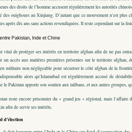
seurs des droits de l’homme accusent régulièrement les autorités chino
 des ouïghours au Xinjiang. D’autant que ce mouvement n’est plus cla
es après dix ans sans actions revendiquées. Il reste cependant sur la lis
entre Pakistan, Inde et Chine
st vital de protéger ses intérêts en territoire afghan afin de ne pas ent
ir un accès aux matières premières présentes sur le territoire afghan, do
en militaire non négligeable pour sécuriser le côté afghan de la fronti
ndispensable alors qu’Islamabad est régulièrement accusé de déstabilis
e le Pakistan apporte son soutien aux talibans, et aux autres groupes, qui 
stan reste encore prisonnier du « grand jeu » régional, mais l’affaire 
kin afin de servir ses intérêts.
 d’élection
il doit louvoyer entre l’Inde et la Chine sur fond d’aggravation des t