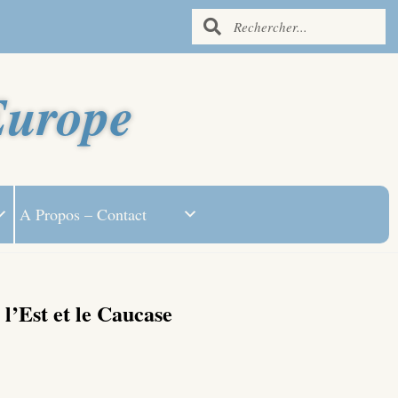
Europe
A Propos – Contact
l’Est et le Caucase