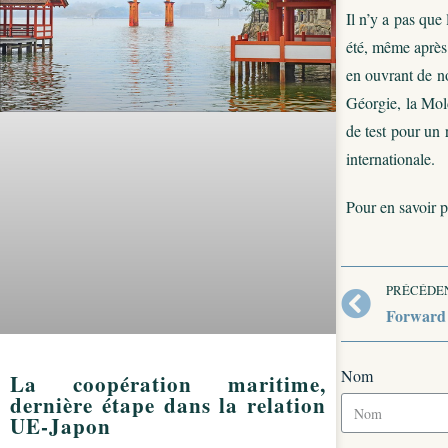
Il n’y a pas que
été, même après 
en ouvrant de n
Géorgie, la Mold
de test pour un 
internationale.
Pour en savoir p
PRÉCÉDE
Forward p
Nom
La coopération maritime,
dernière étape dans la relation
UE-Japon