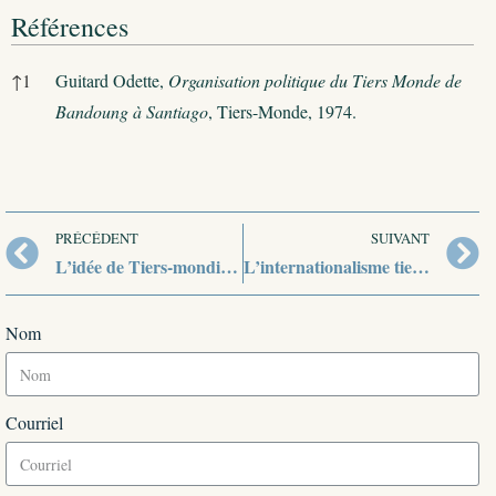
Références
Références
↑
1
Guitard Odette,
Organisation politique du Tiers Monde de
Bandoung à Santiago
, Tiers-Monde, 1974.
PRÉCÉDENT
SUIVANT
L’idée de Tiers-mondisme
L’internationalisme tiers-mondiste et la fin des deux blocs
Nom
Courriel