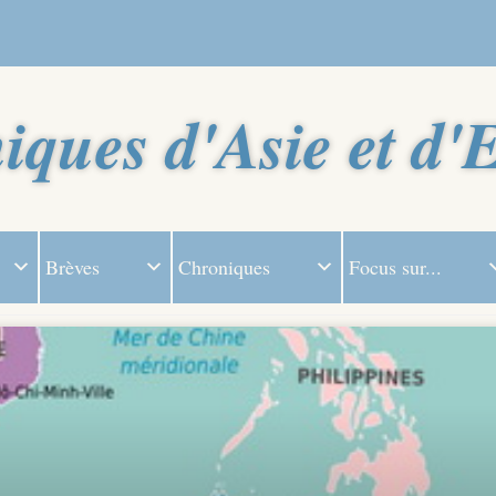
iques d'Asie et d'
Brèves
Chroniques
Focus sur...