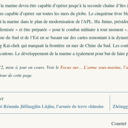
 marine devra être capable d’opérer jusqu’à la seconde chaîne d’îles (
e capable d’opérer sur toutes les mers du globe. Le cinquième livre bl
 à la marine dans le plan de modernisation de l’APL. Hu Jintao, présid
dernisée » et être préparée « pour le combat militaire à tout moment »
ne du Sud et de l’Est en se basant sur des cartes remontant à la dynas
Kaï-chek qui marquait la frontière en mer de Chine du Sud. Les conflits
ications. Le développement de la marine a également pour but de faire 
2, mise à jour en cours. Voir le
Focus sur… L’arme sous-marine
,
l’
jour de cette page.
NT
 Rénmín Jiěfàngjūn Lùjūn, l’armée de terre chinoise
Zhōnggu
Courriel