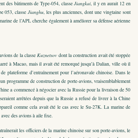
ment des bâtiments de Type-054, classe
Jiangkai
, il y en aurait 12 en
pe 053, classe
Jianghu
, les plus anciennes, dont une vingtaine sont
a marine de l’APL cherche également à améliorer sa défense aérienne
avions de la classe
Kuznetsov
dont la construction avait été stoppée
arré à Macao, mais il avait été remorqué jusqu’à Dalian, ville où il
nt de plateforme d’entraînement pour l’aéronavale chinoise. Dans le
à un programme de construction de porte-avions, vraisemblablement
 Chine a commencé à négocier avec la Russie pour la livraison de 50
eraient arrêtées depuis que la Russie a refusé de livrer à la Chine
ppareil comme cela avait été le cas avec le Su-27K. La marine de
avec des avions à aile fixe.
aînerait les officiers de la marine chinoise sur son porte-avions, le