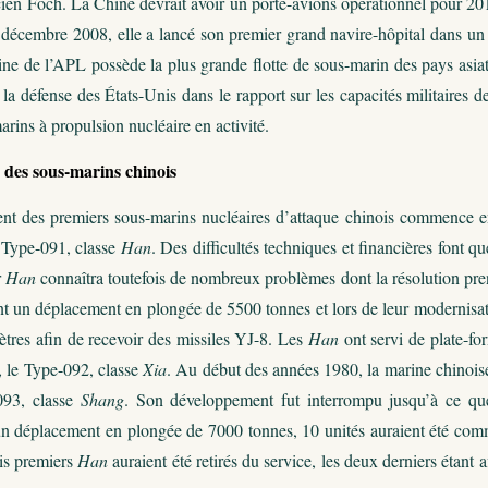
ien Foch. La Chine devrait avoir un porte-avions opérationnel pour 201
écembre 2008, elle a lancé son premier grand navire-hôpital dans un bu
ne de l’APL possède la plus grande flotte de sous-marin des pays asiat
a défense des États-Unis dans le rapport sur les capacités militaires de
arins à propulsion nucléaire en activité.
des sous-marins chinois
t des premiers sous-marins nucléaires d’attaque chinois commence en
 Type-091, classe
Han
. Des difficultés techniques et financières font
r
Han
connaîtra toutefois de nombreux problèmes dont la résolution pren
nt un déplacement en plongée de 5500 tonnes et lors de leur modernisati
ètres afin de recevoir des missiles YJ-8. Les
Han
ont servi de plate-f
 le Type-092, classe
Xia
. Au début des années 1980, la marine chinois
093, classe
Shang
. Son développement fut interrompu jusqu’à ce que
n déplacement en plongée de 7000 tonnes, 10 unités auraient été comm
ois premiers
Han
auraient été retirés du service, les deux derniers étant 