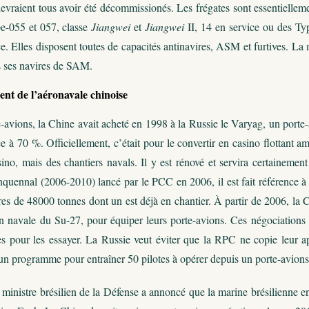
evraient tous avoir été décommissionés. Les frégates sont essentielle
pe-055 et 057, classe
Jiangwei
et
Jiangwei
II, 14 en service ou des Ty
e. Elles disposent toutes de capacités antinavires, ASM et furtives. L
s ses navires de SAM.
nt de l’aéronavale chinoise
-avions, la Chine avait acheté en 1998 à la Russie le Varyag, un porte-
 à 70 %. Officiellement, c’était pour le convertir en casino flottant am
sino, mais des chantiers navals. Il y est rénové et servira certaineme
quennal (2006-2010) lancé par le PCC en 2006, il est fait référence 
res de 48000 tonnes dont un est déjà en chantier. À partir de 2006, la
n navale du Su-27, pour équiper leurs porte-avions. Ces négociations s
s pour les essayer. La Russie veut éviter que la RPC ne copie leur a
n programme pour entraîner 50 pilotes à opérer depuis un porte-avions 
ministre brésilien de la Défense a annoncé que la marine brésilienne entr