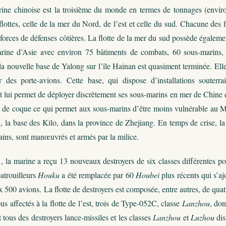
ine chinoise est la troisième du monde en termes de tonnages (enviro
 flottes, celle de la mer du Nord, de l’est et celle du sud. Chacune des
e forces de défenses côtières. La flotte de la mer du sud possède égal
arine d’Asie avec environ 75 bâtiments de combats, 60 sous-marins, 
la nouvelle base de Yalong sur l’île Hainan est quasiment terminée. Elle
ir des porte-avions. Cette base, qui dispose d’installations soute
et lui permet de déployer discrètement ses sous-marins en mer de Chine 
 de coque ce qui permet aux sous-marins d’être moins vulnérable au MA
la base des Kilo, dans la province de Zhejiang. En temps de crise, la 
ains, sont manœuvrés et armés par la milice.
 la marine a reçu 13 nouveaux destroyers de six classes différentes po
patrouilleurs
Houku
a été remplacée par 60
Houbei
plus récents qui s’aj
x 500 avions. La flotte de destroyers est composée, entre autres, de qua
us affectés à la flotte de l’est, trois de Type-052C, classe
Lanzhou
, don
 tous des destroyers lance-missiles et les classes
Lanzhou
et
Luzhou
dis