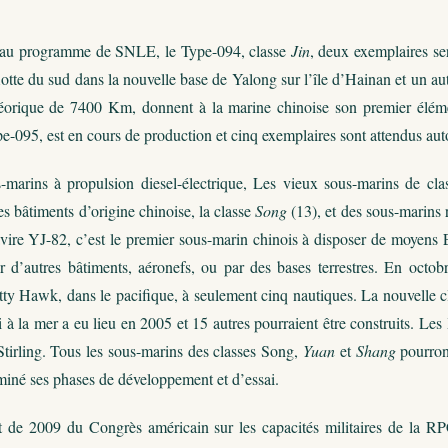
au programme de SNLE, le Type-094, classe
Jin
, deux exemplaires ser
 flotte du sud dans la nouvelle base de Yalong sur l’île d’Hainan et un au
héorique de 7400 Km, donnent à la marine chinoise son premier élém
pe-095, est en cours de production et cinq exemplaires sont attendus au
marins à propulsion diesel-électrique, Les vieux sous-marins de cl
s bâtiments d’origine chinoise, la classe
Song
(13), et des sous-marins 
navire YJ-82, c’est le premier sous-marin chinois à disposer de moyens
r d’autres bâtiments, aéronefs, ou par des bases terrestres. En octo
itty Hawk, dans le pacifique, à seulement cinq nautiques. La nouvelle 
 à la mer a eu lieu en 2005 et 15 autres pourraient être construits. Les
Stirling. Tous les sous-marins des classes Song,
Yuan
et
Shang
pourron
rminé ses phases de développement et d’essai.
t de 2009 du Congrès américain sur les capacités militaires de la RPC,