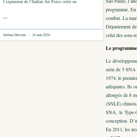
Sao Paulo, l’anc
l’expansion de l’Indian Air Force créée en
programme. En d
.....
combat. La mari
Département de l
celui des sous-m
Jérôme Hervieu
16 mai 2020
Le programme 
Le développemen
série de 5 SNA
1974, le premie
adéquates. Ils o
allongés de 8 m
(SNLE) chinois,
SNA, le Type-
conception. D’u
En 2011, les tr