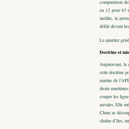
comparaison des 
eu 12 pour 63 s
inédite, la pre
défilé devant les
Le quartier génér
Doctrine et mis
Auparavant, la m
cette doctrine p
marine de l’APL 
droits maritimes
couper les ligne
navales. Elle mè
Chine se découpe
chaîne d’îles, u