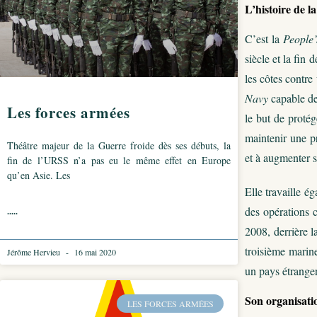
L’histoire de 
C’est la
People
siècle et la fin
les côtes contr
Navy
capable de
Les forces armées
le but de protég
maintenir une p
Théâtre majeur de la Guerre froide dès ses débuts, la
et à augmenter s
fin de l’URSS n’a pas eu le même effet en Europe
qu’en Asie. Les
Elle travaille é
des opérations 
.....
2008, derrière l
troisième marine
Jérôme Hervieu
16 mai 2020
un pays étranger
Son organisat
LES FORCES ARMÉES