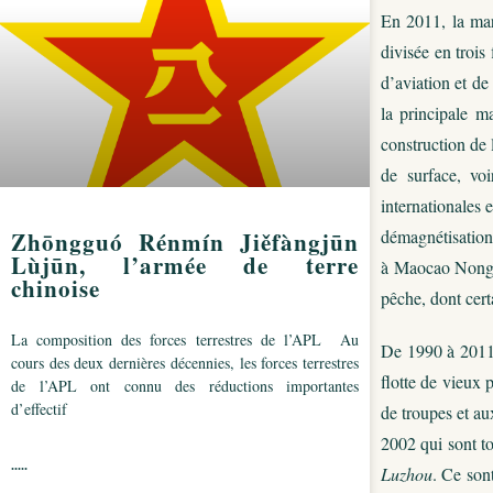
En 2011, la mar
divisée en trois
d’aviation et d
la principale m
construction de 
de surface, vo
internationales 
démagnétisation
Zhōngguó Rénmín Jiěfàngjūn
Lùjūn, l’armée de terre
à Maocao Nong, 
chinoise
pêche, dont cert
La composition des forces terrestres de l’APL Au
De 1990 à 2011,
cours des deux dernières décennies, les forces terrestres
flotte de vieux 
de l’APL ont connu des réductions importantes
d’effectif
de troupes et au
2002 qui sont to
.....
Luzhou
. Ce sont