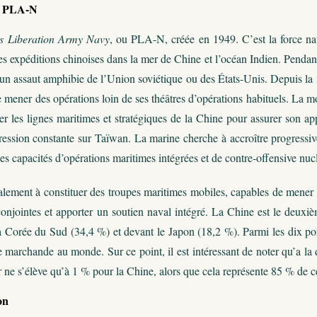
la PLA-N
’s Liberation Army Navy
, ou PLA-N, créée en 1949. C’est la force na
 des expéditions chinoises dans la mer de Chine et l’océan Indien. Pendan
e un assaut amphibie de l’Union soviétique ou des États-Unis. Depuis l
 mener des opérations loin de ses théâtres d’opérations habituels. La m
er les lignes maritimes et stratégiques de la Chine pour assurer son a
ression constante sur Taïwan. La marine cherche à accroître progressiv
es capacités d’opérations maritimes intégrées et de contre-offensive nucl
galement à constituer des troupes maritimes mobiles, capables de mener 
conjointes et apporter un soutien naval intégré. La Chine est le deux
a Corée du Sud (34,4 %) et devant le Japon (18,2 %). Parmi les dix port
 marchande au monde. Sur ce point, il est intéressant de noter qu’a la
 ne s’élève qu’à 1 % pour la Chine, alors que cela représente 85 % de c
ion