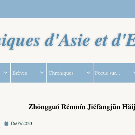
iques d'Asie et d'
Brèves
Chroniques
Focus sur...
Zhōngguó Rénmín Jiěfàngjūn Hǎijū
16/05/2020