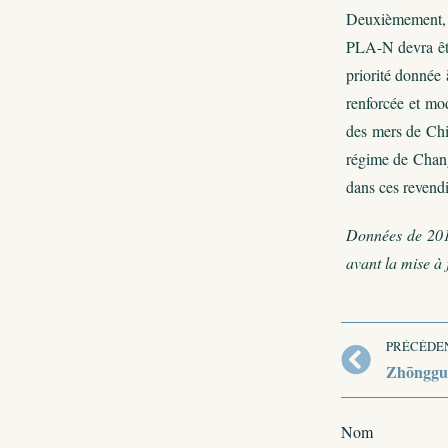
Deuxièmement, la
PLA-N devra êtr
priorité donnée
renforcée et mo
des mers de Chi
régime de Chang 
dans ces revend
Données de 201
avant la mise à 
PRÉCÉDE
Zhōngguó
Nom