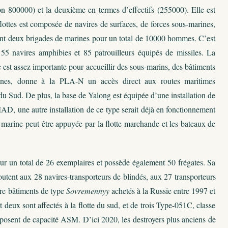
n 800000) et la deuxième en termes d’effectifs (255000). Elle est
 flottes est composée de navires de surfaces, de forces sous-marines,
ement deux brigades de marines pour un total de 10000 hommes. C’est
55 navires amphibies et 85 patrouilleurs équipés de missiles. La
 est assez importante pour accueillir des sous-marins, des bâtiments
rraines, donne à la PLA-N un accès direct aux routes maritimes
du Sud. De plus, la base de Yalong est équipée d’une installation de
D, une autre installation de ce type serait déjà en fonctionnement
marine peut être appuyée par la flotte marchande et les bateaux de
ur un total de 26 exemplaires et possède également 50 frégates. Sa
outent aux 28 navires-transporteurs de blindés, aux 27 transporteurs
tre bâtiments de type
Sovremennyy
achetés à la Russie entre 1997 et
t deux sont affectés à la flotte du sud, et de trois Type-051C, classe
posent de capacité ASM. D’ici 2020, les destroyers plus anciens de