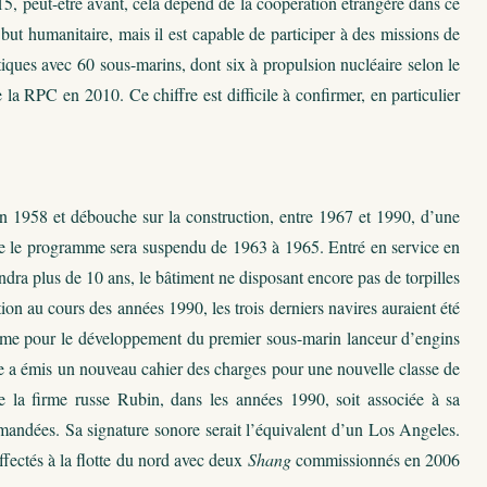
5, peut-être avant, cela dépend de la coopération étrangère dans ce
t humanitaire, mais il est capable de participer à des missions de
iques avec 60 sous-marins, dont six à propulsion nucléaire selon le
 la RPC en 2010. Ce chiffre est difficile à confirmer, en particulier
 1958 et débouche sur la construction, entre 1967 et 1990, d’une
 que le programme sera suspendu de 1963 à 1965. Entré en service en
dra plus de 10 ans, le bâtiment ne disposant encore pas de torpilles
on au cours des années 1990, les trois derniers navires auraient été
orme pour le développement du premier sous-marin lanceur d’engins
e a émis un nouveau cahier des charges pour une nouvelle classe de
 la firme russe Rubin, dans les années 1990, soit associée à sa
andées. Sa signature sonore serait l’équivalent d’un Los Angeles.
affectés à la flotte du nord avec deux
Shang
commissionnés en 2006