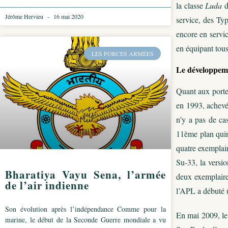
la classe
Luda
d
Jérôme Hervieu
16 mai 2020
service, des Ty
encore en servic
en équipant tou
LES FORCES ARMÉES
Le développeme
Quant aux porte
en 1993, achevée
n’y a pas de ca
11ème plan quin
quatre exemplai
Su-33, la versio
Bharatiya Vayu Sena, l’armée
deux exemplaire
de l’air indienne
l’APL a débuté u
Son évolution après l’indépendance Comme pour la
En mai 2009, le 
marine, le début de la Seconde Guerre mondiale a vu