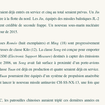
aient déjà entrés en service et cinq au total seraient prévus. Un
Jin
tre à la flotte du nord. Les
Jin
, équipés des missiles balistiques JL-2
ent crédible de seconde frappe. Un nouveau sous-marin nucléaire
tour de 2015.
asses
Roméo
(huit exemplaires) et
Ming
(18) sont progressivement
russes de classe Kilo (12). La classe
Song
est conçue pour emporter
 ESM (
Electronic Support Measure
) destinés à capter des émissions
bre 2006, un
Song
avait fait surface à proximité d’un porte-avions
classe
Yuan
est déjà en production et quatre seraient déjà en service.
Yuan
pourraient être équipés d’un système de propulsion anaérobie
t lancer le nouveau missile antinavire CH-SS-NX-13, une fois que
 les patrouilles chinoises auraient triplé ces dernières années en